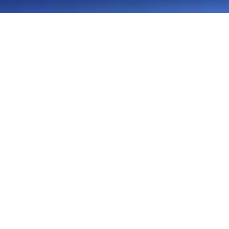
Qui sommes-nous ?
L’association Conscience dauphins,
créée en 2001, est le fruit d’une
rencontre inspirée et initiée par les
dauphins et d’un engagement, celui